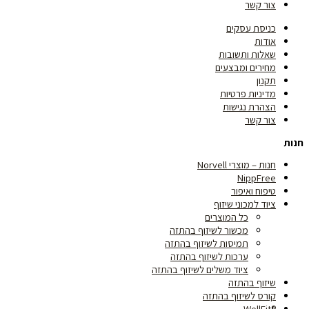
צור קשר
כניסת עסקים
אודות
שאלות ותשובות
מחירים ומבצעים
תקנון
מדיניות פרטיות
הצהרת נגישות
צור קשר
חנות
חנות – מוצרי Norvell
NippFree
טיפוח ואיפור
ציוד למכוני שיזוף
כל המוצרים
מכשור לשיזוף בהתזה
תמיסות לשיזוף בהתזה
ערכות לשיזוף בהתזה
ציוד משלים לשיזוף בהתזה
שיזוף בהתזה
קורס לשיזוף בהתזה
®WellFit