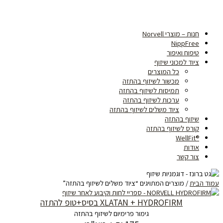
חנות – מוצרי Norvell
NippFree
טיפוח ואיפור
ציוד למכוני שיזוף
כל המוצרים
מכשור לשיזוף בהתזה
תמיסות לשיזוף בהתזה
ערכות לשיזוף בהתזה
ציוד משלים לשיזוף בהתזה
שיזוף בהתזה
קורס לשיזוף בהתזה
®WellFit
אודות
צור קשר
עמוד הבית
/ מוצרים המתויגים “ציוד משלים לשיזוף בהתזה”
XLATAN + HYDROFIRM בסיס+טופ להתזה
גימור פרימיום לשיזוף בהתזה