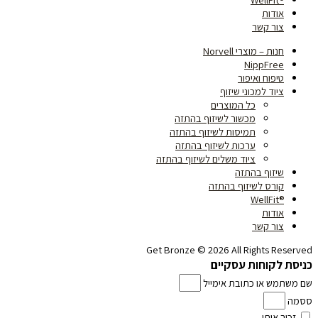
אודות
צור קשר
חנות – מוצרי Norvell
NippFree
טיפוח ואיפור
ציוד למכוני שיזוף
כל המוצרים
מכשור לשיזוף בהתזה
תמיסות לשיזוף בהתזה
ערכות לשיזוף בהתזה
ציוד משלים לשיזוף בהתזה
שיזוף בהתזה
קורס לשיזוף בהתזה
®WellFit
אודות
צור קשר
Get Bronze © 2026 All Rights Reserved
כניסת לקוחות עסקיים
שם משתמש או כתובת אימייל
ססמה
זכור אותי