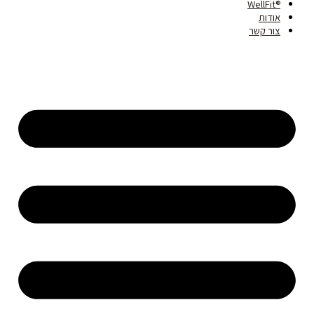
®WellFit
אודות
צור קשר