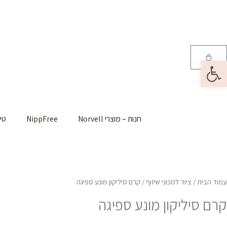
ילוג
תוכן
עגלת
פתח סרגל נגישות
קניות
חנות – מוצרי Norvell
NippFree
טי
עמוד הבית
/
ציוד למכוני שיזוף
/ קרם סיליקון מונע ספיגה
קרם סיליקון מונע ספיגה