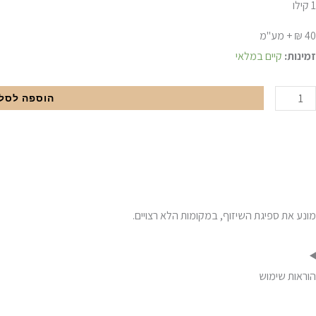
1 קילו
40 ₪ + מע"מ
מות
זמינות:
קיים במלאי
ל
רם
הוספה לסל
יליקון
ונע
פיגה
מונע את ספיגת השיזוף, במקומות הלא רצויים.
הוראות שימוש