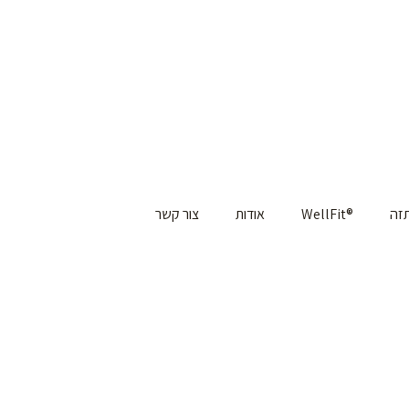
תזה
®WellFit
אודות
צור קשר