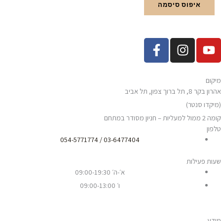
איפוס סיסמה
F
I
Y
a
n
o
c
s
u
e
t
t
מיקום
b
a
u
אהרון בקר 8, תל ברוך צפון, תל אביב
o
g
b
(מיקדו סנטר)
o
r
e
קומה 2 ממול למעליות – חניון מסודר במתחם
k
a
טלפון
-
m
03-6477404 / 054-5771774
f
שעות פעילות
א׳-ה׳ 09:00-19:30
ו׳ 09:00-13:00
מידע