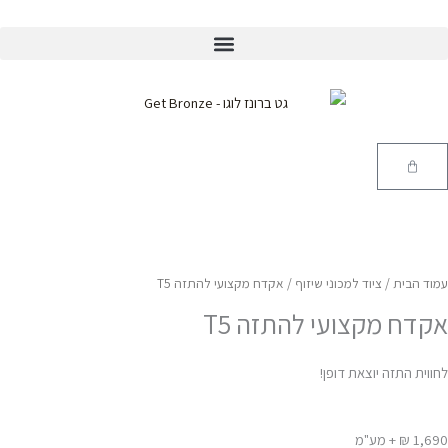
ילוג
תוכן
®WellFit
חנות Norvell
עגלת
קניות
עמוד הבית
/
ציוד למכוני שיזוף
/ אקדח מקצועי להתזה T5
אקדח מקצועי להתזה T5
לחווית התזה יוצאת דופן!
1,690 ₪ + מע"מ