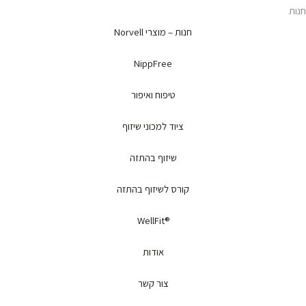
חנות
חנות – מוצרי Norvell
NippFree
טיפוח ואיפור
ציוד למכוני שיזוף
שיזוף בהתזה
קורס לשיזוף בהתזה
®WellFit
אודות
צור קשר