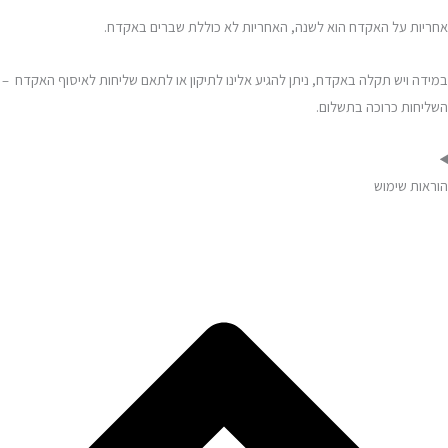
אחריות על האקדח הוא לשנה, האחריות לא כוללת שברים באקדח.
במידה ויש תקלה באקדח, ניתן להגיע אלינו לתיקון או לתאם שליחות לאיסוף האקדח –
השליחות כרוכה בתשלום.
הוראות שימוש