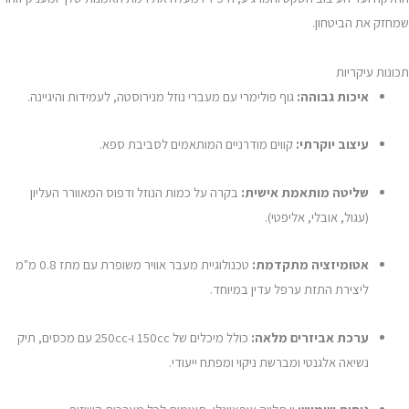
שמחזק את הביטחון.
תכונות עיקריות
איכות גבוהה:
גוף פולימרי עם מעברי נוזל מנירוסטה, לעמידות והיגיינה.
עיצוב יוקרתי:
קווים מודרניים המותאמים לסביבת ספא.
שליטה מותאמת אישית:
בקרה על כמות הנוזל ודפוס המאוורר העליון
(עגול, אובלי, אליפטי).
אטומיזציה מתקדמת:
טכנולוגיית מעבר אוויר משופרת עם מתז 0.8 מ"מ
ליצירת התזת ערפל עדין במיוחד.
ערכת אביזרים מלאה:
כולל מיכלים של 150cc ו-250cc עם מכסים, תיק
נשיאה אלגנטי ומברשת ניקוי ומפתח ייעודי.