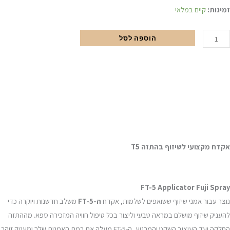
מות
זמינות:
קיים במלאי
ל
קדח
הוספה לסל
קצועי
התזה
T
אקדח מקצועי לשיזוף בהתזה T5
FT-5 Applicator Fuji Spray
נוצר עבור אמני שיזוף ששואפים לשלמות, אקדח
ה-FT-5
משלב חדשנות ויוקרה כדי
להעניק שיזוף מושלם במראה טבעי וליצור בכל טיפול חוויה המזכירה ספא. מההתזה
החלקה ועד העיצוב השקט והמרגיע, ה-FT-5 מעלה את רמת האמנות שלך ומעניק זוהר