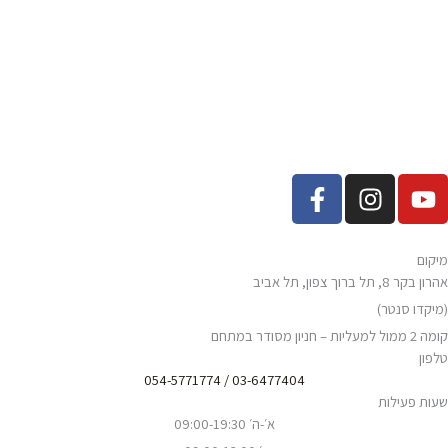
F
I
Y
a
n
o
c
s
u
e
t
t
מיקום
b
a
u
אהרון בקר 8, תל ברוך צפון, תל אביב
o
g
b
(מיקדו סנטר)
o
r
e
קומה 2 ממול למעליות – חניון מסודר במתחם
k
a
טלפון
-
m
03-6477404 / 054-5771774
שעות פעילות
f
א׳-ה׳ 09:00-19:30